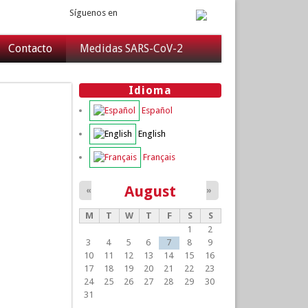
Síguenos en
Contacto
Medidas SARS-CoV-2
Idioma
Español
English
Français
August
«
»
M
T
W
T
F
S
S
1
2
3
4
5
6
7
8
9
10
11
12
13
14
15
16
17
18
19
20
21
22
23
24
25
26
27
28
29
30
31