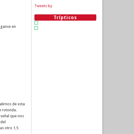
Tweets by
Trípticos
ónganse en
alirnos de esta
a rotonda.
 señal que nos
 del
as otro 1,5