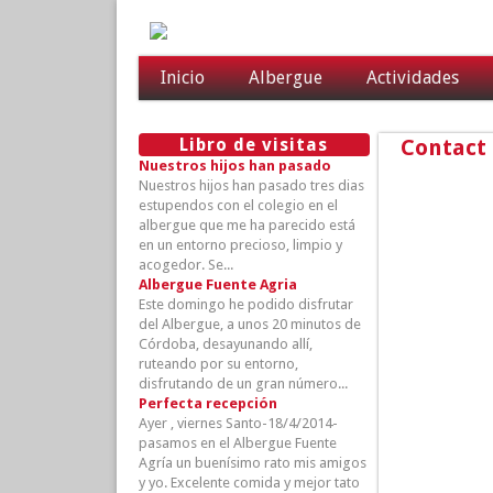
Inicio
Albergue
Actividades
Libro de visitas
Contact
Nuestros hijos han pasado
Nuestros hijos han pasado tres dias
estupendos con el colegio en el
albergue que me ha parecido está
en un entorno precioso, limpio y
acogedor. Se...
Albergue Fuente Agria
Este domingo he podido disfrutar
del Albergue, a unos 20 minutos de
Córdoba, desayunando allí,
ruteando por su entorno,
disfrutando de un gran número...
Perfecta recepción
Ayer , viernes Santo-18/4/2014-
pasamos en el Albergue Fuente
Agría un buenísimo rato mis amigos
y yo. Excelente comida y mejor tato