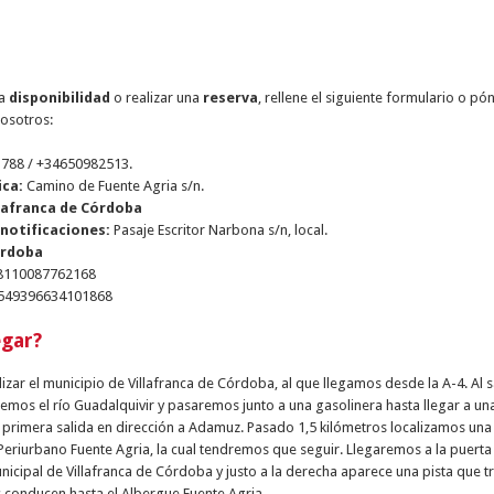
la
disponibilidad
o realizar una
reserva
, rellene el siguiente formulario o p
nosotros:
1788
/ +34650982513.
ica:
Camino de Fuente Agria s/n.
lafranca de Córdoba
 notificaciones:
Pasaje Escritor Narbona s/n, local.
rdoba
8110087762168
549396634101868
egar?
zar el municipio de Villafranca de Córdoba, al que llegamos desde la A-4. Al s
remos el río Guadalquivir y pasaremos junto a una gasolinera hasta llegar a un
primera salida en dirección a Adamuz. Pasado 1,5 kilómetros localizamos una
Periurbano Fuente Agria, la cual tendremos que seguir. Llegaremos a la puerta
icipal de Villafranca de Córdoba y justo a la derecha aparece una pista que tr
 conducen hasta el Albergue Fuente Agria.