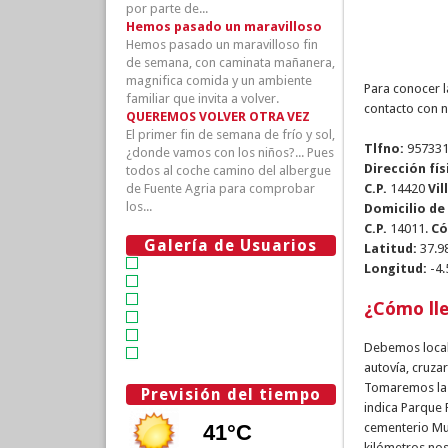
por parte de...
Hemos pasado un maravilloso
Hemos pasado un maravilloso fin
de semana, con caminata mañanera,
magnifica comida y un ambiente
Para conocer 
familiar que invita a volver.
contacto con 
QUEREMOS VOLVER OTRA VEZ
El primer fin de semana de frío y sol,
Tlfno:
95733
¿donde vamos con los niños?... Pues
Dirección fís
todos al coche camino del albergue
de Fuente Agria para comprobar
C.P.
14420
Vil
los...
Domicilio de
C.P.
14011.
Có
Galería de Usuarios
Latitud:
37.9
Longitud:
-4.
¿Cómo ll
Debemos locali
autovía, cruza
Tomaremos la 
Previsión del tiempo
indica Parque 
cementerio Mun
kilómetros nos