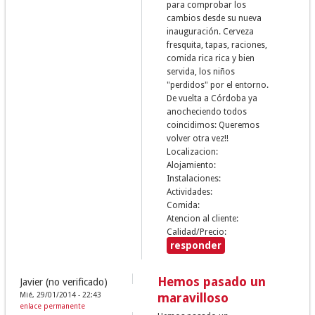
para comprobar los
cambios desde su nueva
inauguración. Cerveza
fresquita, tapas, raciones,
comida rica rica y bien
servida, los niños
"perdidos" por el entorno.
De vuelta a Córdoba ya
anocheciendo todos
coincidimos: Queremos
volver otra vez!!
Localizacion:
Alojamiento:
Instalaciones:
Actividades:
Comida:
Atencion al cliente:
Calidad/Precio:
responder
Hemos pasado un
Javier (no verificado)
Mié, 29/01/2014 - 22:43
maravilloso
enlace permanente