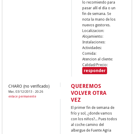
lo recomiendo para
pasar allí el día o un
fin de semana. Se
nota la mano de los
nuevos gestores.
Localizacion:
Alojamiento:
Instalaciones:
Actividades:
Comida:
Atencion al cliente:
Calidad/Precio:
responder
QUEREMOS
CHARO (no verificado)
Mar, 03/12/2013 - 20:26
VOLVER OTRA
enlace permanente
VEZ
El primer fin de semana de
frío y sol, ¿donde vamos
con los niños?... Pues todos
al coche camino del
albergue de Fuente Agria