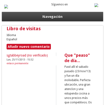
Síguenos en
Navegación
Libro de visitas
Idioma
Español
Añadir nuevo comentario
Que "peaso"
sgtabbeyroad (no verificado)
Lun, 25/11/2013 - 15:52
de día...
enlace permanente
Pasé allí el sabado
pasado (23/nov/13)
y fue un día
inolvidable. Perfecta
ubicación, una gran
atencíon y una
estupenda cocina a
unos precios más
que competitivos. Os