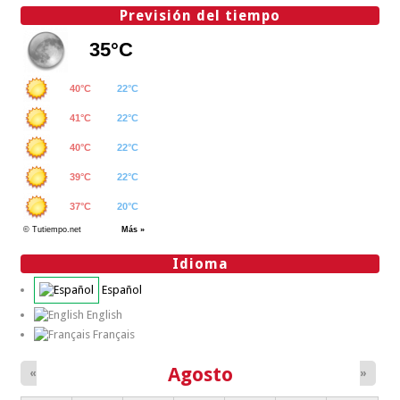
Previsión del tiempo
Idioma
Español
English
Français
Agosto
«
»