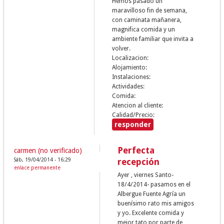
Hemos pasado un
maravilloso fin de semana,
con caminata mañanera,
magnifica comida y un
ambiente familiar que invita a
volver.
Localizacion:
Alojamiento:
Instalaciones:
Actividades:
Comida:
Atencion al cliente:
Calidad/Precio:
responder
Perfecta
carmen (no verificado)
Sáb, 19/04/2014 - 16:29
recepción
enlace permanente
Ayer , viernes Santo-
18/4/2014- pasamos en el
Albergue Fuente Agría un
buenísimo rato mis amigos
y yo. Excelente comida y
mejor tato por parte de