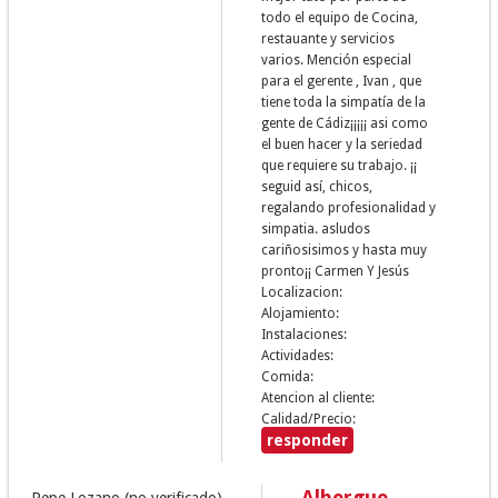
todo el equipo de Cocina,
restauante y servicios
varios. Mención especial
para el gerente , Ivan , que
tiene toda la simpatía de la
gente de Cádiz¡¡¡¡¡ asi como
el buen hacer y la seriedad
que requiere su trabajo. ¡¡
seguid así, chicos,
regalando profesionalidad y
simpatia. asludos
cariñosisimos y hasta muy
pronto¡¡ Carmen Y Jesús
Localizacion:
Alojamiento:
Instalaciones:
Actividades:
Comida:
Atencion al cliente:
Calidad/Precio:
responder
Albergue
Pepe Lozano (no verificado)