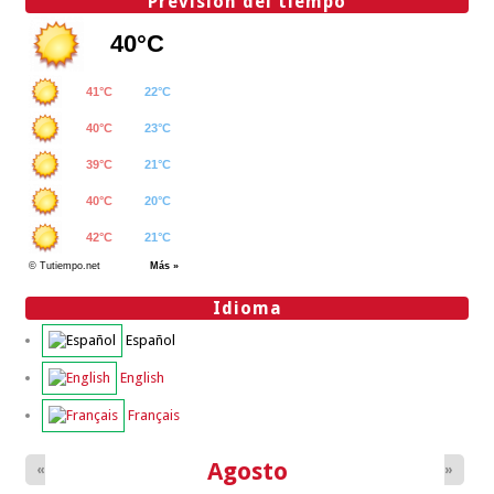
Previsión del tiempo
Idioma
Español
English
Français
Agosto
«
»