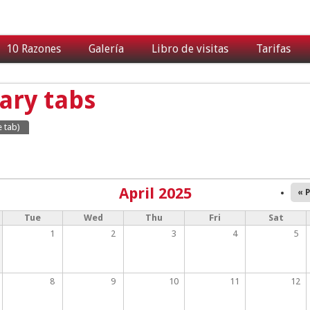
10 Razones
Galería
Libro de visitas
Tarifas
ary tabs
e tab)
April 2025
« 
Tue
Wed
Thu
Fri
Sat
1
2
3
4
5
8
9
10
11
12