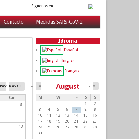
Síguenos en
Contacto
Medidas SARS-CoV-2
Idioma
Español
English
Français
August
«
»
Prev
Next »
M
T
W
T
F
S
S
Sun
1
2
6
3
4
5
6
7
8
9
10
11
12
13
14
15
16
17
18
19
20
21
22
23
13
24
25
26
27
28
29
30
31