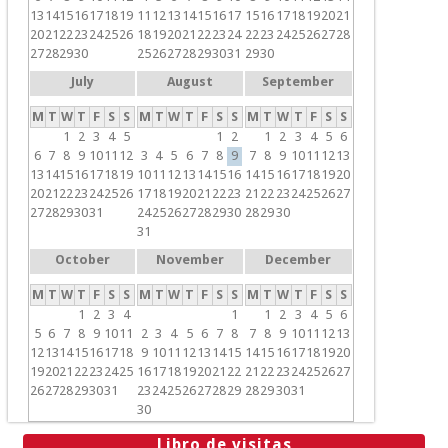
13
14
15
16
17
18
19
11
12
13
14
15
16
17
15
16
17
18
19
20
21
20
21
22
23
24
25
26
18
19
20
21
22
23
24
22
23
24
25
26
27
28
27
28
29
30
25
26
27
28
29
30
31
29
30
July
August
September
M
T
W
T
F
S
S
M
T
W
T
F
S
S
M
T
W
T
F
S
S
1
2
3
4
5
1
2
1
2
3
4
5
6
6
7
8
9
10
11
12
3
4
5
6
7
8
9
7
8
9
10
11
12
13
13
14
15
16
17
18
19
10
11
12
13
14
15
16
14
15
16
17
18
19
20
20
21
22
23
24
25
26
17
18
19
20
21
22
23
21
22
23
24
25
26
27
27
28
29
30
31
24
25
26
27
28
29
30
28
29
30
31
October
November
December
M
T
W
T
F
S
S
M
T
W
T
F
S
S
M
T
W
T
F
S
S
1
2
3
4
1
1
2
3
4
5
6
5
6
7
8
9
10
11
2
3
4
5
6
7
8
7
8
9
10
11
12
13
12
13
14
15
16
17
18
9
10
11
12
13
14
15
14
15
16
17
18
19
20
19
20
21
22
23
24
25
16
17
18
19
20
21
22
21
22
23
24
25
26
27
26
27
28
29
30
31
23
24
25
26
27
28
29
28
29
30
31
30
Libro de visitas