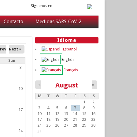
Síguenos en
Contacto
Medidas SARS-CoV-2
Idioma
Español
Prev
Next »
English
Sun
3
Français
August
«
»
10
M
T
W
T
F
S
S
1
2
3
4
5
6
7
8
9
17
10
11
12
13
14
15
16
17
18
19
20
21
22
23
24
25
26
27
28
29
30
24
31