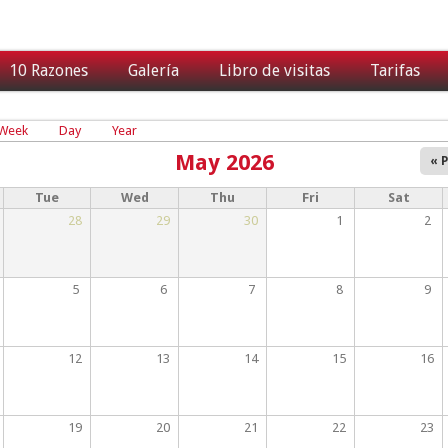
10 Razones
Galería
Libro de visitas
Tarifas
ary tabs
e tab)
Week
Day
Year
May 2026
« 
Tue
Wed
Thu
Fri
Sat
28
29
30
1
2
5
6
7
8
9
12
13
14
15
16
19
20
21
22
23