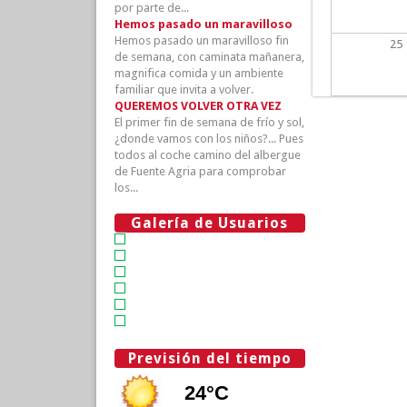
por parte de...
Hemos pasado un maravilloso
Hemos pasado un maravilloso fin
25
de semana, con caminata mañanera,
magnifica comida y un ambiente
familiar que invita a volver.
QUEREMOS VOLVER OTRA VEZ
El primer fin de semana de frío y sol,
¿donde vamos con los niños?... Pues
todos al coche camino del albergue
de Fuente Agria para comprobar
los...
Galería de Usuarios
Previsión del tiempo