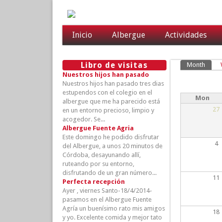
Inicio
Albergue
Actividades
Libro de visitas
Prim
Month
(activ
Nuestros hijos han pasado
Nuestros hijos han pasado tres dias
estupendos con el colegio en el
Mon
albergue que me ha parecido está
27
en un entorno precioso, limpio y
acogedor. Se...
Albergue Fuente Agria
Este domingo he podido disfrutar
4
del Albergue, a unos 20 minutos de
Córdoba, desayunando allí,
ruteando por su entorno,
disfrutando de un gran número...
11
Perfecta recepción
Ayer , viernes Santo-18/4/2014-
pasamos en el Albergue Fuente
Agría un buenísimo rato mis amigos
18
y yo. Excelente comida y mejor tato