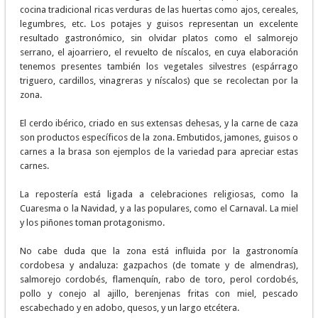
cocina tradicional ricas verduras de las huertas como ajos, cereales,
legumbres, etc. Los potajes y guisos representan un excelente
resultado gastronómico, sin olvidar platos como el salmorejo
serrano, el ajoarriero, el revuelto de níscalos, en cuya elaboración
tenemos presentes también los vegetales silvestres (espárrago
triguero, cardillos, vinagreras y níscalos) que se recolectan por la
zona.
El cerdo ibérico, criado en sus extensas dehesas, y la carne de caza
son productos específicos de la zona. Embutidos, jamones, guisos o
carnes a la brasa son ejemplos de la variedad para apreciar estas
carnes.
La repostería está ligada a celebraciones religiosas, como la
Cuaresma o la Navidad, y a las populares, como el Carnaval. La miel
y los piñones toman protagonismo.
No cabe duda que la zona está influida por la gastronomía
cordobesa y andaluza: gazpachos (de tomate y de almendras),
salmorejo cordobés, flamenquín, rabo de toro, perol cordobés,
pollo y conejo al ajillo, berenjenas fritas con miel, pescado
escabechado y en adobo, quesos, y un largo etcétera.