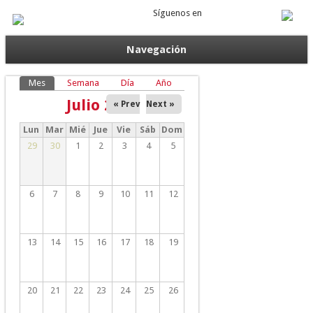
Síguenos en
Navegación
Solapas principales
Mes
(solapa activa)
Semana
Día
Año
Julio 2026
« Prev
Next »
Lun
Mar
Mié
Jue
Vie
Sáb
Dom
29
30
1
2
3
4
5
6
7
8
9
10
11
12
13
14
15
16
17
18
19
20
21
22
23
24
25
26