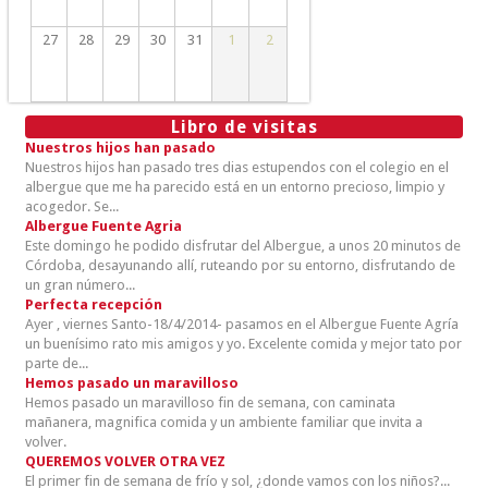
27
28
29
30
31
1
2
Libro de visitas
Nuestros hijos han pasado
Nuestros hijos han pasado tres dias estupendos con el colegio en el
albergue que me ha parecido está en un entorno precioso, limpio y
acogedor. Se...
Albergue Fuente Agria
Este domingo he podido disfrutar del Albergue, a unos 20 minutos de
Córdoba, desayunando allí, ruteando por su entorno, disfrutando de
un gran número...
Perfecta recepción
Ayer , viernes Santo-18/4/2014- pasamos en el Albergue Fuente Agría
un buenísimo rato mis amigos y yo. Excelente comida y mejor tato por
parte de...
Hemos pasado un maravilloso
Hemos pasado un maravilloso fin de semana, con caminata
mañanera, magnifica comida y un ambiente familiar que invita a
volver.
QUEREMOS VOLVER OTRA VEZ
El primer fin de semana de frío y sol, ¿donde vamos con los niños?...